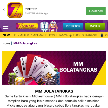
×
7METER
Download
7METER Mobile App
☰
DESKTOP
MASUK
NEW :
ATANG DI 7METER ^^ MINIMAL DEPOSIT HANYA Rp 10.000 SEKARANG ! 📲 Download 
Home
MM Bolatangkas
MM BOLATANGKAS
Game kartu klasik Mickeymouse ( MM ) Bolatangkas hadir dengan
tampilan baru yang lebih menarik dan semakin asik dimainkan,
Mickeymouse atau yang biasa disebut Bola tangkas merupakan